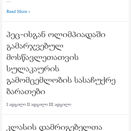
…
პეცის
Read More »
ოლიმპიადის
ნახევარფინალურ
პეც-ისგან ოლიმპიადაში
ტურში
გადასული
გამარჯვებულ
მოსწავლეები
მოსწავლეთათვის
სულაკაურის
გამომცემლობის სასაჩუქრე
ბარათები
I ადგილი II ადგილი III ადგილი
კლასის დამრიგებელთა