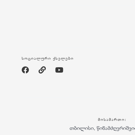
ᲡᲝᲪᲘᲐᲚᲣᲠᲘ ᲥᲡᲔᲚᲔᲑᲘ
ᲛᲘᲡᲐᲛᲐᲠᲗᲘ:
თბილისი, წინამძღვრიშვი