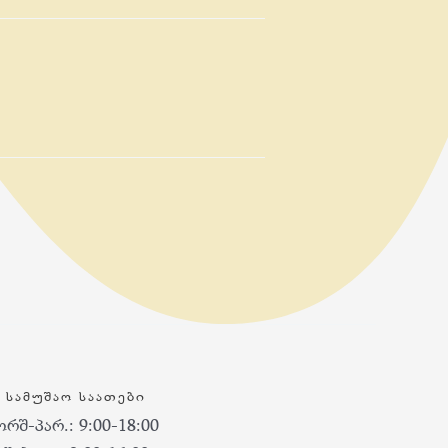
ᲡᲐᲛᲣᲨᲐᲝ ᲡᲐᲐᲗᲔᲑᲘ
ორშ-პარ.: 9:00-18:00