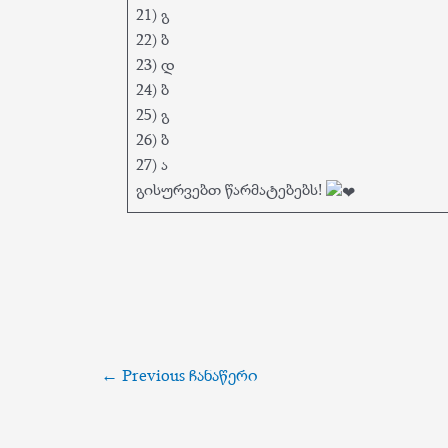
21) გ
22) ბ
23) დ
24) ბ
25) გ
26) ბ
27) ა
გისურვებთ წარმატებებს!
პოსტის
←
Previous ჩანაწერი
ნავიგაცია