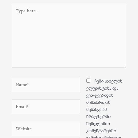
ჩემი სახელის.
ელფოსტისა და
ვებ-გვერდის
მისამართის
შენახვა ამ
ბრაუზერში
შემდგომში
კომენტარებში
გამოსაყენებლად.