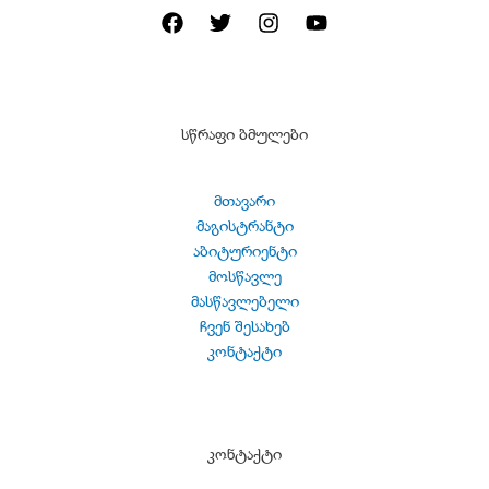
სწრაფი ბმულები
მთავარი
მაგისტრანტი
აბიტურიენტი
მოსწავლე
მასწავლებელი
ჩვენ შესახებ
კონტაქტი
კონტაქტი