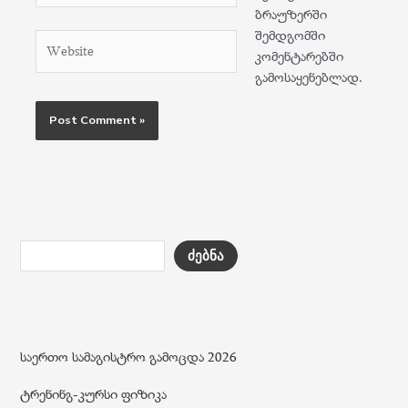
ბრაუზერში
შემდგომში
Website
კომენტარებში
გამოსაყენებლად.
ძებნა
საერთო სამაგისტრო გამოცდა 2026
ტრენინგ-კურსი ფიზიკა