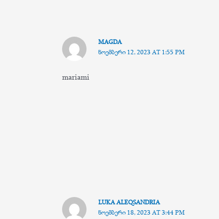
MAGDA
ᲜᲝᲔᲛᲑᲔᲠᲘ 12, 2023 AT 1:55 PM
mariami
LUKA ALEQSANDRIA
ᲜᲝᲔᲛᲑᲔᲠᲘ 18, 2023 AT 3:44 PM